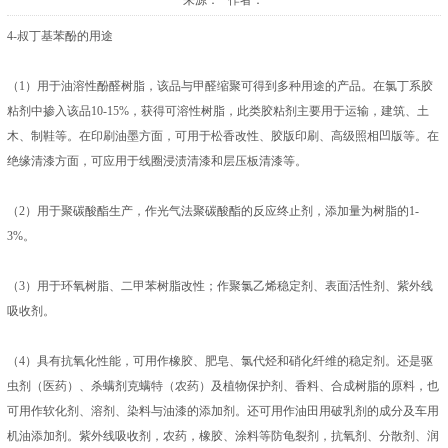
来源： 作者：
4-叔丁基苯酚的用途
（1）用于油溶性酚醛树脂，该品与甲醛缩聚可得到多种用途的产品。在氯丁系胶
粘剂中掺入该品10-15%，获得可溶性树脂，此类胶粘剂主要用于运输，建筑、土
木、制鞋等。在印刷油墨方面，可用于松香改性、胶版印刷、高级照相凹版等。在
绝缘清漆方面，可应用于线圈浸渍清漆和层压板清漆等。
（2）用于聚碳酸酯生产，作光气法聚碳酸酯的反应终止剂，添加量为树脂的1-
3%。
（3）用于环氧树脂、二甲苯树脂改性；作聚氯乙烯稳定剂、表面活性剂、紫外线
吸收剂。
（4）具有抗氧化性能，可用作橡胶、肥皂、氯代烃和硝化纤维的稳定剂。还是驱
虫剂（医药）、杀螨剂克螨特（农药）及植物保护剂、香料、合成树脂的原料，也
可用作软化剂、溶剂、染料与油漆的添加剂。还可用作油田用破乳剂的成分及车用
机油添加剂。紫外线吸收剂，农药，橡胶、涂料等防龟裂剂，抗氧剂、分散剂、润