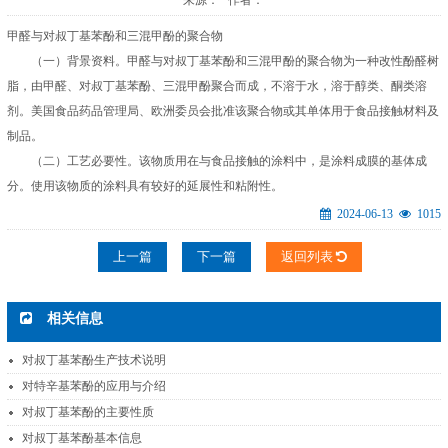
来源： 作者：
甲醛与对叔丁基苯酚和三混甲酚的聚合物
（一）背景资料。甲醛与对叔丁基苯酚和三混甲酚的聚合物为一种改性酚醛树
脂，由甲醛、对叔丁基苯酚、三混甲酚聚合而成，不溶于水，溶于醇类、酮类溶
剂。美国食品药品管理局、欧洲委员会批准该聚合物或其单体用于食品接触材料及
制品。
（二）工艺必要性。该物质用在与食品接触的涂料中，是涂料成膜的基体成
分。使用该物质的涂料具有较好的延展性和粘附性。
2024-06-13
1015
上一篇
下一篇
返回列表
相关信息
对叔丁基苯酚生产技术说明
对特辛基苯酚的应用与介绍
对叔丁基苯酚的主要性质
对叔丁基苯酚基本信息