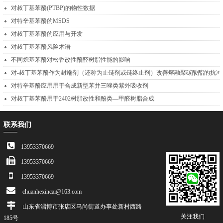
对叔丁基苯酚(PTBP)的物性数据
对特辛基苯酚的MSDS
对叔丁基苯酚的应用与开发
对叔丁基苯酚风险术语
不同烷基苯酚对松香改性酚醛树脂性能的影响
对-叔丁基
对特辛基酚应用用于合成新型苯并三唑类紫外吸收剂
对叔丁基苯酚用于2402树脂改性和酚类—甲醛树脂合成
联系我们
13953370669
13953370669
13953370669
chuanhexincai@163.com
山东省淄博市张店区马尚街道办事处新村西路
关注我们
185号