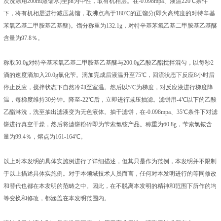
次洗涤用200ml蒸馏水)至ph为中性，取有机相层。在-0.098mpa、液温220℃条件
下，将有机相层进行减压蒸馏，取沸点高于180℃的正馏分(即为高纯度的对特辛基
苯氧乙基二甲胺基乙基醚)。馏分称重为132.1g，对特辛基苯氧乙基二甲胺基乙基醚
含量为97.8％。
称取50.0g对特辛基苯氧乙基二甲胺基乙基醚与200.0g乙酸乙酯搅拌混匀，以每秒2
滴的速度滴加入20.0g氯化苄。滴加完成后液温升至75℃，回流状态下反应8小时后
停止反应，搅拌状态下自然冷却至室温。然后以5℃为梯度，对反应液进行梯度降
温，每梯度维持30分钟。降至-22℃后，立即进行减压抽滤。滤饼用-4℃以下的乙酸
乙酯淋洗，洗至抽出滤液变为无色液体。抽干滤饼，在-0.098mpa、35℃条件下对滤
饼进行真空干燥，然后将滤饼粉碎即为苄索氯铵产品。称重为60.8g，苄索氯铵含
量为99.4％，熔点为161-164℃。
以上对本发明的具体实施例进行了详细描述，但其只是作为范例，本发明并不限制
于以上描述具体实施例。对于本领域技术人员而言，任何对本发明进行的等同修改
和替代也都在本发明的范畴之中。因此，在不脱离本发明的精神和范围下所作的均
等变换和修改，都涵盖在本发明范围内。