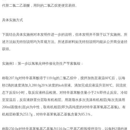
代替二氯二乙基醚，用到的二氯乙烷更便宜易得。
具体实施方式
下面结合具体实施例对本发明作进一步的说明，但本发明并不限于以下实施例。所
述方法如无特别说明均为常规方法。所述原材料如无特别说明均能从公开商业途径
获得。
实施例1：第一步以氢氧化钾作催化剂生产苄索氯铵：
称取207.0g对特辛基苯酚溶于119.0g的二氯乙烷中，搅拌加热至液温60℃后，以每
秒2滴的速度滴加入280.0g20％浓度的koh溶液。滴加完成后液温升至80℃。回流状
态下反应6小时，取反应液样品检测。对特辛基苯酚含量小于2％即停止反应。冷却
至室温后，反应液静置分层取有机相层。用蒸馏水多次洗涤有机相层(每次洗涤用
200ml蒸馏水)至ph为中性，取有机相层(即为高纯度的对特辛基苯氧基乙基氯)。有
机相层称重为253.7g，对特辛基苯氧基乙基氯含量为95.3％。
称取250.0g对特辛基苯氧基乙基氯与116.0g二甲基乙醇胺搅拌混匀，以每秒2滴的速