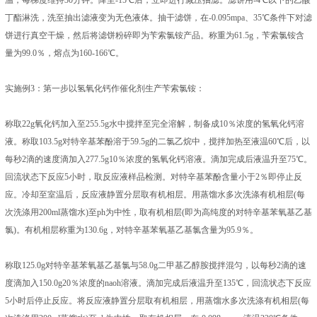
温，每梯度维持30分钟。降至-15℃后，立即进行减压抽滤。滤饼用-4℃以下的乙酸
丁酯淋洗，洗至抽出滤液变为无色液体。抽干滤饼，在-0.095mpa、35℃条件下对滤
饼进行真空干燥，然后将滤饼粉碎即为苄索氯铵产品。称重为61.5g，苄索氯铵含
量为99.0％，熔点为160-166℃。
实施例3：第一步以氢氧化钙作催化剂生产苄索氯铵：
称取22g氧化钙加入至255.5g水中搅拌至完全溶解，制备成10％浓度的氢氧化钙溶
液。称取103.5g对特辛基苯酚溶于59.5g的二氯乙烷中，搅拌加热至液温60℃后，以
每秒2滴的速度滴加入277.5g10％浓度的氢氧化钙溶液。滴加完成后液温升至75℃。
回流状态下反应5小时，取反应液样品检测。对特辛基苯酚含量小于2％即停止反
应。冷却至室温后，反应液静置分层取有机相层。用蒸馏水多次洗涤有机相层(每
次洗涤用200ml蒸馏水)至ph为中性，取有机相层(即为高纯度的对特辛基苯氧基乙基
氯)。有机相层称重为130.6g，对特辛基苯氧基乙基氯含量为95.9％。
称取125.0g对特辛基苯氧基乙基氯与58.0g二甲基乙醇胺搅拌混匀，以每秒2滴的速
度滴加入150.0g20％浓度的naoh溶液。滴加完成后液温升至135℃，回流状态下反应
5小时后停止反应。将反应液静置分层取有机相层，用蒸馏水多次洗涤有机相层(每