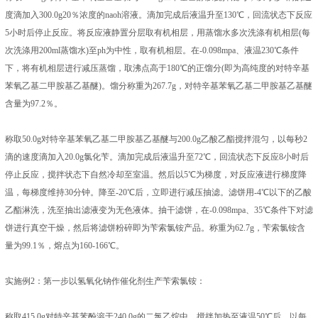
度滴加入300.0g20％浓度的naoh溶液。滴加完成后液温升至130℃，回流状态下反应
5小时后停止反应。将反应液静置分层取有机相层，用蒸馏水多次洗涤有机相层(每
次洗涤用200ml蒸馏水)至ph为中性，取有机相层。在-0.098mpa、液温230℃条件
下，将有机相层进行减压蒸馏，取沸点高于180℃的正馏分(即为高纯度的对特辛基
苯氧乙基二甲胺基乙基醚)。馏分称重为267.7g，对特辛基苯氧乙基二甲胺基乙基醚
含量为97.2％。
称取50.0g对特辛基苯氧乙基二甲胺基乙基醚与200.0g乙酸乙酯搅拌混匀，以每秒2
滴的速度滴加入20.0g氯化苄。滴加完成后液温升至72℃，回流状态下反应8小时后
停止反应，搅拌状态下自然冷却至室温。然后以5℃为梯度，对反应液进行梯度降
温，每梯度维持30分钟。降至-20℃后，立即进行减压抽滤。滤饼用-4℃以下的乙酸
乙酯淋洗，洗至抽出滤液变为无色液体。抽干滤饼，在-0.098mpa、35℃条件下对滤
饼进行真空干燥，然后将滤饼粉碎即为苄索氯铵产品。称重为62.7g，苄索氯铵含
量为99.1％，熔点为160-166℃。
实施例2：第一步以氢氧化钠作催化剂生产苄索氯铵：
称取415.0g对特辛基苯酚溶于240.0g的二氯乙烷中，搅拌加热至液温50℃后，以每