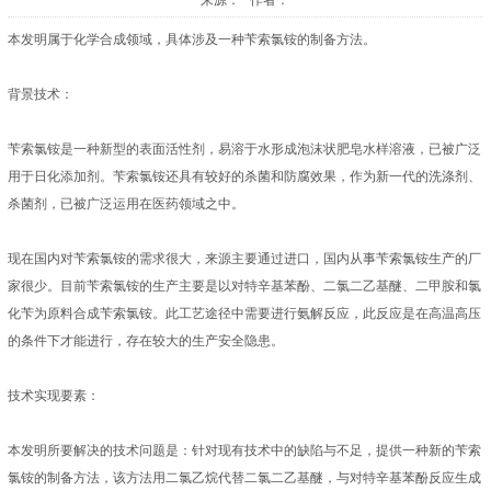
来源： 作者：
本发明属于化学合成领域，具体涉及一种苄索氯铵的制备方法。
背景技术：
苄索氯铵是一种新型的表面活性剂，易溶于水形成泡沫状肥皂水样溶液，已被广泛
用于日化添加剂。苄索氯铵还具有较好的杀菌和防腐效果，作为新一代的洗涤剂、
杀菌剂，已被广泛运用在医药领域之中。
现在国内对苄索氯铵的需求很大，来源主要通过进口，国内从事苄索氯铵生产的厂
家很少。目前苄索氯铵的生产主要是以对特辛基苯酚、二氯二乙基醚、二甲胺和氯
化苄为原料合成苄索氯铵。此工艺途径中需要进行氨解反应，此反应是在高温高压
的条件下才能进行，存在较大的生产安全隐患。
技术实现要素：
本发明所要解决的技术问题是：针对现有技术中的缺陷与不足，提供一种新的苄索
氯铵的制备方法，该方法用二氯乙烷代替二氯二乙基醚，与对特辛基苯酚反应生成