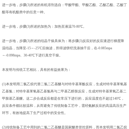
进一步地，步骤(3)所述的有机溶剂选自：甲酸甲酯、甲酸乙酯、乙酸乙酯、乙酸丁
酯等有机酯类中的任意一种。
进一步地，步骤(3)所述的加热为：加热至液温70-80℃。
进一步地，步骤(3)所述的结晶干燥具体为：将步骤(3)反应好的反应液进行梯度降
温结晶，当降至-15～-25℃后抽滤，所得滤饼经洗涤抽干后，在-0.085mpa
～-0.098mpa、30-40℃下进行真空干燥。
本发明与传统工艺相比，具有的有益效果为：
(1)本发明用二氯乙烷代替二氯二乙基醚与对特辛基苯酚反应，生成对特辛基苯氧基
乙基氯；对特辛基苯氧基乙基氯再与二甲基乙醇胺反应，生成对特辛基苯氧乙基二
甲胺基乙基醚。这二步合成反应都是在常压下进行的，反应温度也不超过140℃，
反应条件都比较温和，从而避免了传统制备工艺中，需经氨解反应的高温高压生产
环节，有效地提高了生产过程中的安全性。
(2)传统制备工艺中用到的二氯二乙基醚是国家醚类管控原料，而本发明用二氯乙烷