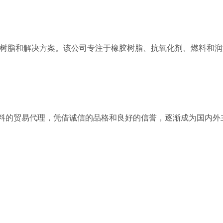
中间体、特种树脂和解决方案。该公司专注于橡胶树脂、抗氧化剂、燃
橡胶化工材料的贸易代理，凭借诚信的品格和良好的信誉，逐渐成为国