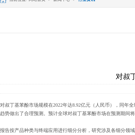
对叔
对叔丁基苯酚市场规模在2022年达8.92亿元（人民币），同
趋势做出了合理预测。预计全球对叔丁基苯酚市场在预测期间将以4
报告按产品种类与终端应用进行细分分析，研究涉及各细分领域