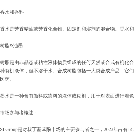
香水和香料
香水是芳香精油或芳香化合物、固定剂和溶剂的混合物。香水和
树脂&油墨
树脂是由非晶态或粘性液体物质组成的任何天然或合成有机化合
种有机液体，但不溶于水。合成树脂包括一大类合成产品，它们
医药。
墨水是一种含有颜料或染料的液体或糊剂，用于对表面进行着色
市场参与者概述：
SI Group是对叔丁基苯酚市场的主要参与者之一，2023年占有14