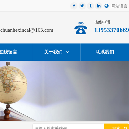
网站语言
热线电话
13953370669
chuanhexincai@163.com
在线留言
关于我们
联系我们
搜索