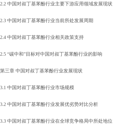
2.2 中国对叔丁基苯酚行业主要下游应用领域发展现状
2.3 中国对叔丁基苯酚行业当前所处发展周期
2.4 中国对叔丁基苯酚行业相关政策支持
2.5 “碳中和”目标对中国对叔丁基苯酚行业的影响
第三章 中国对叔丁基苯酚行业发展现状
3.1 中国对叔丁基苯酚行业市场规模
3.2 中国对叔丁基苯酚行业发展优劣势对比分析
3.3 中国对叔丁基苯酚行业在全球竞争格局中所处地位