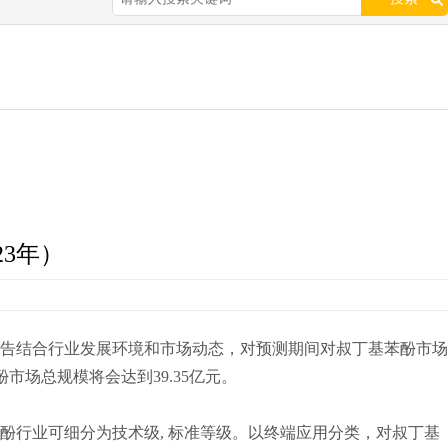
3年）
调研报告结合行业发展环境和市场动态，对预测期间对叔丁基苯酚市场
市场总规模将会达到39.35亿元。
行业可细分为技术级, 标准等级。以终端应用分类，对叔丁基