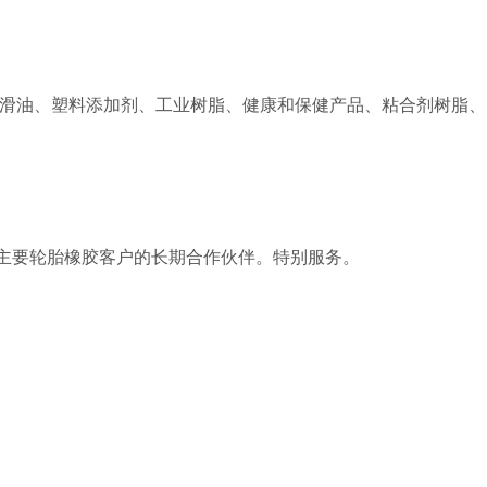
料和润滑油、塑料添加剂、工业树脂、健康和保健产品、粘合剂树脂、
内外主要轮胎橡胶客户的长期合作伙伴。特别服务。