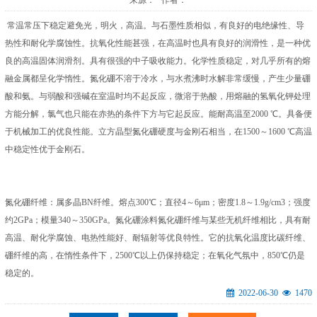
来源： 作者：
常温常压下稳定避免光，明火，高温。与石墨性质相似，有良好的电绝缘性、导
热性和耐化学腐蚀性。抗氧化性能甚强，在高温时也具有良好的润滑性，是一种优
良的高温固体润滑剂。具有很强的中子吸收能力。化学性质稳定，对几乎所有的熔
融金属都呈化学惰性。氮化硼不溶于冷水，与水煮沸时水解非常缓慢，产生少量硼
酸和氨。与弱酸和强碱在室温时均不起反应，微溶于热酸，用熔融的氢氧化钾处理
方能分解，氯气也只能在赤热的条件下方与它起反应。能耐高温至2000 ℃。具备便
于机械加工的优良性能。立方晶型氮化硼硬度与金刚石相当，在1500～1600 ℃高温
中稳定性优于金刚石。
氮化硼纤维：属多晶BN纤维。熔点300℃；直径4～6μm；密度1.8～1.9g/cm3；强度
约2GPa；模量340～350GPa。氮化硼涂料氮化硼纤维与某些无机纤维相比，具有耐
高温、耐化学腐蚀、电热性能好、耐辐射等优良特性。它的抗氧化温度比碳纤维、
硼纤维的高，在惰性条件下，2500℃以上仍保持稳定；在氧化气氛中，850℃仍是
稳定的。
2022-06-30
1470