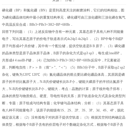
来源： 作者：
磷化硼（BP）和氮化硼（BN）是受到高度关注的耐磨涂料，它们的结构相似，图
为磷化硼晶体结构中最小的重复结构单元．磷化硼可由三溴化硼和三溴化磷在氢气
中高温反应合成：BBr3+PBr3+3H2=BP+6HBr．
回答下列问题：（1）上述反应物中含有一种元素，其基态原子具有八种不同能量
电子，写出其基态原子的价电子轨道表示式4s24p5 4s24p5 ．（2）BP中每个B或P
原子均形成4个共价键，其中有一个配位键，提供空轨道是B B 原子．（3）磷化硼
的晶体类型是原子晶体原子晶体，B原子的杂化方式是sp3 sp3 ，每生成1molBP，
共形成4 4 molB-P键．（4）已知BBr3+PBr3+3H2=BP+6HBr反应中，P元素被还
原，判断电负性：P＞＞ B （填“＞”、“＜”）（5）BBr3分子中，B原子采取sp2 sp2
杂化，键角为120℃ 120℃ （6）氮化硼晶体的熔点要比磷化硼晶体高，其原因是磷
原子的半径比氮原子大，N-B共价键键长比B-P小，键能大磷原子的半径比氮原子
大，N-B共价键键长比B-P小，键能大．考点：晶胞的计算；原子核外电子排布；
晶体的类型与物质熔点、硬度、导电性等的关系；原子轨道杂化方式及杂化类型判
断．专题：原子组成与结构专题；化学键与晶体结构．分析：（1）其基态原子具
有八种不同能量电子，该原子的能级有1S、2S、2P、3S、3P、3d、4S、4P，据此
确定该元素；（2）没有孤电子对的原子提供空轨道；（3）根据其空间结构确定晶
体类型，根据每个B原子含有的价层电子对个数确定杂化方式，根据每个B原子含