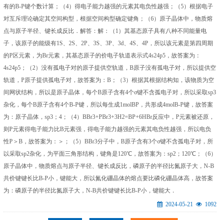
有的B-P键个数计算；（4）得电子能力越强的元素其电负性越强；（5）根据电子
对互斥理论确定其空间构型，根据空间构型确定键角；（6）原子晶体中，物质熔
点与原子半径、键长成反比．解答：解：（1）其基态原子具有八种不同能量电
子，该原子的能级有1S、2S、2P、3S、3P、3d、4S、4P，所以该元素是第四周期
的P区元素，为Br元素，其基态原子的价电子轨道表示式4s24p5，故答案为：
4s24p5；（2）没有孤电子对的原子提供空轨道，B原子没有孤电子对，所以提供空
轨道，P原子提供孤电子对，故答案为：B；（3）根据其根据结构知，该物质为空
间网状结构，所以是原子晶体，每个B原子含有4个σ键不含孤电子对，所以采取sp3
杂化，每个B原子含有4个B-P键，所以每生成1molBP，共形成4molB-P键，故答案
为：原子晶体，sp3；4；（4）BBr3+PBr3+3H2=BP+6HBr反应中，P元素被还原，
则P元素得电子能力比B元素强，得电子能力越强的元素其电负性越强，所以电负
性P＞B，故答案为：＞；（5）BBr3分子中，B原子含有3个σ键不含孤电子对，所
以采取sp2杂化，为平面三角形结构，键角是120℃，故答案为：sp2；120℃；（6）
原子晶体中，物质熔点与原子半径、键长成反比，磷原子的半径比氮原子大，N-B
共价键键长比B-P小，键能大，所以氮化硼晶体的熔点要比磷化硼晶体高，故答案
为：磷原子的半径比氮原子大，N-B共价键键长比B-P小，键能大．
2024-05-21
1092