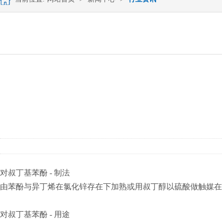
对叔丁基苯酚 - 制法
由苯酚与异丁烯在氯化锌存在下加熟或用叔丁醇以硫酸做触媒在
对叔丁基苯酚 - 用途