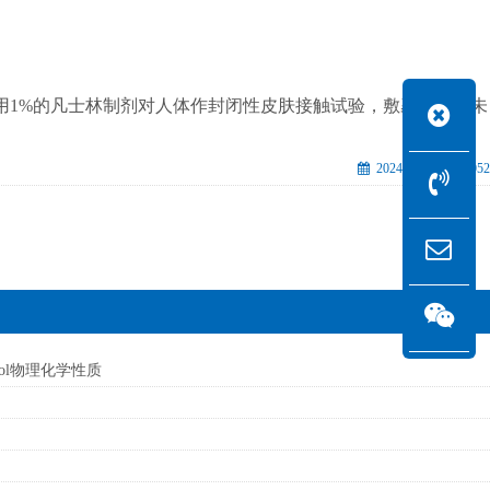
刺激作用。用1%的凡士林制剂对人体作封闭性皮肤接触试验，敷裹两日后未
2024-05-21
1052
henol物理化学性质