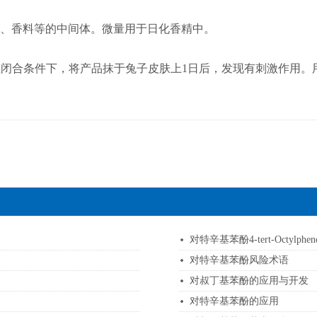
、香料等的中间体。微量用于日化香精中。
为7.5g/kg。在闭合条件下，将产品抹于兔子皮肤上1日后，发现有
对特辛基苯酚4-tert-Octylp
对特辛基苯酚风险术语
对叔丁基苯酚的应用与开发
对特辛基苯酚的应用