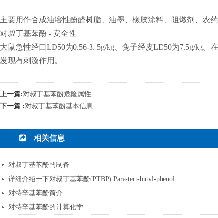
主要用作合成油溶性酚醛树脂、油墨、橡胶涂料、阻燃剂、农药
对叔丁基苯酚 - 安全性
大鼠急性经口LD50为0.56-3. 5g/kg、兔子经皮LD50
发现有刺激作用。
上一篇:
对叔丁基苯酚危险属性
下一篇 :
对叔丁基苯酚基本信息
相关信息
对叔丁基苯酚的制备
详细介绍一下对叔丁基苯酚(PTBP) Para-tert-butyl-phenol
对特辛基苯酚简介
对特辛基苯酚的计算化学