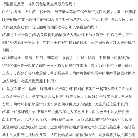
行重氮化反应，得到黄色透明重氮液后备用；
(2)然后将水、石油醚、拉开粉、对叔辛基苯酚在偶合釜中搅拌溶解后，将上述步骤
(1)中制备的黄色透明重氮液倒入偶合釜在温度为0-5℃、常压下进行偶合反应，在
其偶合反应过程中石油醚可蒸馏回收再次加入偶合釜利用；
(3)将将上述步骤(2)偶合反应得到的物质放入离心机中加水洗至中性后甩干，得到
邻硝基偶氮化合物备用，在其甩干过程中得到的废水可蒸馏回收再次加入离心机中
利用；
(4)接着将水、液碱、甲醇、葡萄糖、水合肼、片碱、铝粉、甲苯和上述步骤(3)中
得到的偶合物一起加入碱性一次还原反应釜中在常压、温度为50-60℃下进行碱化
反应，反应好分去醇水层后，甲苯层备用，同时可将醇水层中的甲醇蒸馏回收再次
加入碱性一次还原反应釜中利用；
(5)紧接着将水、盐酸、锌粉和上述步骤(4)中得到的甲苯层一起加入酸性二次还原
反应釜中在常压、温度为80-85℃下进行酸性反应，反应好分去酸水层后，甲苯层
备用，同时可将酸水层中的废水蒸馏回收再次加入酸性二次还原反应釜中利用；
(6)将上述步骤(5)中的甲苯层经由氮气压进入脱色釜中，向脱色釜中加入活性炭、
白土在常压、温度为80-85℃下进行脱色反应，反应完成后将得到的物质和反应溶
液经由微孔过滤机进行过滤，过滤后得到的物质经由氮气加压至结晶釜中，在结晶
釜中加入甲醇进行结晶反应，从而使结晶釜中的物质结晶，紧接着将其放入离心机