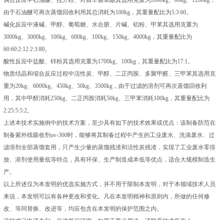
偶合反应中石油醚、拉开粉、对叔辛基苯酚其选用克重为2000kg、60kg、1200kg，
由于石油醚可再次蒸馏回收利用其总消耗为100kg，其重量配比为5:3:60。
碱化反应中液碱、甲醇、葡萄糖、水合肼、片碱、铝粉、甲苯其选用克重为
3000kg、3000kg、100kg、600kg、100kg、150kg、4000kg，其重量配比为
60:60:2:12:2:3:80。
酸性反应中盐酸、锌粉其选用克重为1700kg、100kg，其重量配比为17:1。
物质结晶和缩合反应过程中活性炭、甲醇、二正丙胺、多聚甲醛、三甲苯其选用克
重为20kg、6000kg、450kg、50kg、3500kg，由于过滤的溶剂可再次蒸馏回收利
用，其中甲醇消耗250kg、二正丙胺消耗50kg、三甲苯消耗100kg，其重量配比为
2:25:5:5:2。
上述本技术实施例中的技术方案，至少具有如下的技术效果或优点：该制备防范在
制备紫外线吸收剂uv-360时，能够将其制备过程中产生的工业废水、洗涤废水、过
滤溶剂全部蒸馏套用，只产生少量的蒸馏残渣和活性炭残渣，实现了工业废水零排
放、溶剂使用量低等特点，具有环保、生产制造成本低等优点，适合大规模制造生
产。
以上所述仅为本发明的优选实施方式，并不用于限制本发明，对于本领域技术人员
来说，本发明可以有各种更改和变化。凡在本发明精神和原则内，所做的任何修
改、等同替换、改进等，均应包含在本发明的保护范围之内。