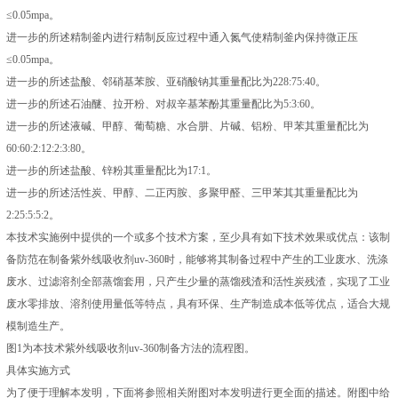
≤0.05mpa。
进一步的所述精制釜内进行精制反应过程中通入氮气使精制釜内保持微正压
≤0.05mpa。
进一步的所述盐酸、邻硝基苯胺、亚硝酸钠其重量配比为228:75:40。
进一步的所述石油醚、拉开粉、对叔辛基苯酚其重量配比为5:3:60。
进一步的所述液碱、甲醇、葡萄糖、水合肼、片碱、铝粉、甲苯其重量配比为
60:60:2:12:2:3:80。
进一步的所述盐酸、锌粉其重量配比为17:1。
进一步的所述活性炭、甲醇、二正丙胺、多聚甲醛、三甲苯其其重量配比为
2:25:5:5:2。
本技术实施例中提供的一个或多个技术方案，至少具有如下技术效果或优点：该制
备防范在制备紫外线吸收剂uv-360时，能够将其制备过程中产生的工业废水、洗涤
废水、过滤溶剂全部蒸馏套用，只产生少量的蒸馏残渣和活性炭残渣，实现了工业
废水零排放、溶剂使用量低等特点，具有环保、生产制造成本低等优点，适合大规
模制造生产。
图1为本技术紫外线吸收剂uv-360制备方法的流程图。
具体实施方式
为了便于理解本发明，下面将参照相关附图对本发明进行更全面的描述。附图中给