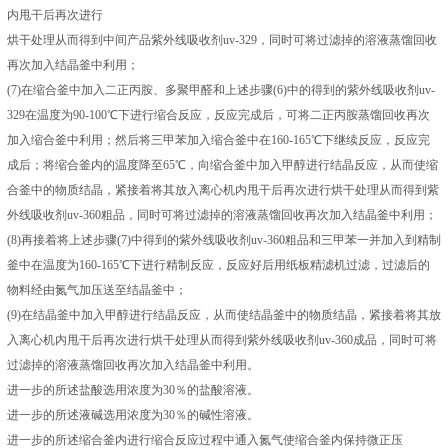
内甩干后再次进行
烘干处理从而得到中间产品紫外线吸收剂uv-329，同时可将过滤掉的溶液蒸馏回收
再次加入结晶釜中利用；
(7)在缩合釜中加入二正丙胺、多聚甲醛和上述步骤(6)中的得到的紫外线吸收剂uv-
329在温度为90-100℃下进行缩合反应，反应完成后，可将二正丙胺蒸馏回收再次
加入缩合釜中利用；然后将三甲苯加入缩合釜中在160-165℃下继续反应，反应完
成后；将缩合釜内的温度降至65℃，向缩合釜中加入甲醇进行结晶反应，从而使缩
合釜中的物质结晶，紧接着将其放入离心机内甩干后再次进行烘干处理从而得到紫
外线吸收剂uv-360粗品，同时可将过滤掉的溶液蒸馏回收再次加入结晶釜中利用；
(8)再接着将上述步骤(7)中得到的紫外线吸收剂uv-360粗品和三甲苯一并加入到精制
釜中在温度为160-165℃下进行精制反应，反应好后用纸板精滤机过滤，过滤后的
物料经由氮气加压送至结晶釜中；
(9)在结晶釜中加入甲醇进行结晶反应，从而使结晶釜中的物质结晶，紧接着将其放
入离心机内甩干后再次进行烘干处理从而得到紫外线吸收剂uv-360成品，同时可将
过滤掉的溶液蒸馏回收再次加入结晶釜中利用。
进一步的所述盐酸选用浓度为30％的盐酸溶液。
进一步的所述液碱选用浓度为30％的碱性溶液。
进一步的所述缩合釜内进行缩合反应过程中通入氮气使缩合釜内保持微正压