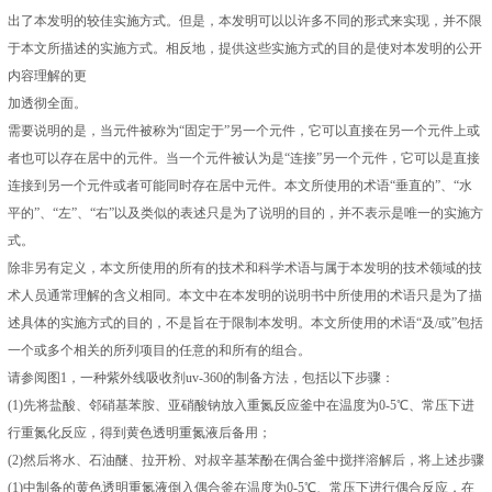
出了本发明的较佳实施方式。但是，本发明可以以许多不同的形式来实现，并不限
于本文所描述的实施方式。相反地，提供这些实施方式的目的是使对本发明的公开
内容理解的更
加透彻全面。
需要说明的是，当元件被称为“固定于”另一个元件，它可以直接在另一个元件上或
者也可以存在居中的元件。当一个元件被认为是“连接”另一个元件，它可以是直接
连接到另一个元件或者可能同时存在居中元件。本文所使用的术语“垂直的”、“水
平的”、“左”、“右”以及类似的表述只是为了说明的目的，并不表示是唯一的实施方
式。
除非另有定义，本文所使用的所有的技术和科学术语与属于本发明的技术领域的技
术人员通常理解的含义相同。本文中在本发明的说明书中所使用的术语只是为了描
述具体的实施方式的目的，不是旨在于限制本发明。本文所使用的术语“及/或”包括
一个或多个相关的所列项目的任意的和所有的组合。
请参阅图1，一种紫外线吸收剂uv-360的制备方法，包括以下步骤：
(1)先将盐酸、邻硝基苯胺、亚硝酸钠放入重氮反应釜中在温度为0-5℃、常压下进
行重氮化反应，得到黄色透明重氮液后备用；
(2)然后将水、石油醚、拉开粉、对叔辛基苯酚在偶合釜中搅拌溶解后，将上述步骤
(1)中制备的黄色透明重氮液倒入偶合釜在温度为0-5℃、常压下进行偶合反应，在