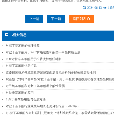
该技术已申请专利。仅供学习研究，如用于商业用途，请联系技术所有人。
2024-06-13
1157
上一篇
下一篇
返回列表
相关信息
对叔丁基苯酚的物理性质
对叔丁基苯酚用于2402树脂改性和酚类—甲醛树脂合成
POP对特辛基苯酚用于松香改性酚醛树脂
对叔丁基苯酚信息汇总
道路铺装技术领域高延弹超薄罩面沥青混合料的多能效薄层改性剂
烷基酚（对特辛基苯酚/对叔丁基苯酚）用于平版胶印油墨用松香改性酚醛树脂概
对甲氧基苯酚和对叔丁基苯酚哪个酸性最弱
对特辛基苯酚的应用
4-叔丁基苯酚用途与合成方法
对叔丁基苯酚行业规模与增长态势分析报告（2023年）
对-叔丁基