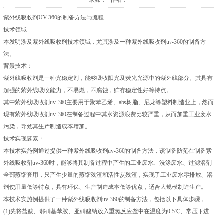
来源： 作者：
紫外线吸收剂UV-360的制备方法与流程
技术领域
本发明涉及紫外线吸收剂技术领域，尤其涉及一种紫外线吸收剂uv-360的制备方
法。
背景技术：
紫外线吸收剂是一种光稳定剂，能够吸收阳光及荧光光源中的紫外线部分。其具有
超强的紫外线吸收能力，不易燃，不腐蚀，贮存稳定性好等特点。
其中紫外线吸收剂uv-360主要用于聚苯乙烯、abs树脂、尼龙等塑料制造业上，然而
现有紫外线吸收剂uv-360在制备过程中其水资源浪费比较严重，从而加重工业废水
污染，导致其生产制造成本增加。
技术实现要素：
本技术实施例通过提供一种紫外线吸收剂uv-360的制备方法，该制备防范在制备紫
外线吸收剂uv-360时，能够将其制备过程中产生的工业废水、洗涤废水、过滤溶剂
全部蒸馏套用，只产生少量的蒸馏残渣和活性炭残渣，实现了工业废水零排放、溶
剂使用量低等特点，具有环保、生产制造成本低等优点，适合大规模制造生产。
本技术实施例提供了一种紫外线吸收剂uv-360的制备方法，包括以下具体步骤，
(1)先将盐酸、邻硝基苯胺、亚硝酸钠放入重氮反应釜中在温度为0-5℃、常压下进