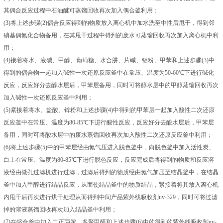
其偶合反应过程中石油醚可蒸馏回收再次加入偶合釜利用；
(3)将上述步骤(2)偶合反应得到的物质放入离心机中加水洗至中性后甩干，得到邻
硝基偶氮化合物备用，在其甩干过程中得到的废水可蒸馏回收再次加入离心机中利
用；
(4)接着将水、液碱、甲醇、葡萄糖、水合肼、片碱、铝粉、甲苯和上述步骤(3)中
得到的偶合物一起加入碱性一次还原反应釜中在常压、温度为50-60℃下进行碱化
反应，反应好分去醇水层后，甲苯层备用，同时可将醇水层中的甲醇蒸馏回收再次
加入碱性一次还原反应釜中利用；
(5)紧接着将水、盐酸、锌粉和上述步骤(4)中得到的甲苯层一起加入酸性二次还原
反应釜中在常压、温度为80-85℃下进行酸性反应，反应好分去酸水层后，甲苯层
备用，同时可将酸水层中的废水蒸馏回收再次加入酸性二次还原反应釜中利用；
(6)将上述步骤(5)中的甲苯层经由氮气压进入脱色釜中，向脱色釜中加入活性炭、
白土在常压、温度为80-85℃下进行脱色反应，反应完成后将得到的物质和反应溶
液经由微孔过滤机进行过滤，过滤后得到的物质经由氮气加压至结晶釜中，在结晶
釜中加入甲醇进行结晶反应，从而使结晶釜中的物质结晶，紧接着将其放入离心机
内甩干后再次进行烘干处理从而得到中间产品紫外线吸收剂uv-329，同时可将过滤
掉的溶液蒸馏回收再次加入结晶釜中利用；
(7)在缩合釜中加入二正丙胺、多聚甲醛和上述步骤(6)中的得到的紫外线吸收剂uv-