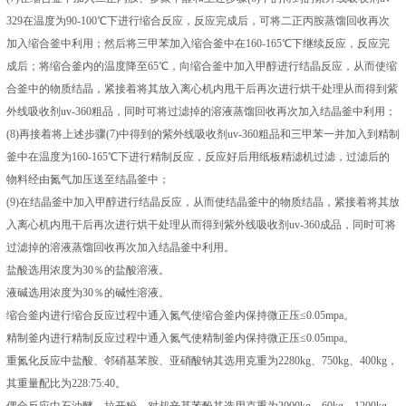
329在温度为90-100℃下进行缩合反应，反应完成后，可将二正丙胺蒸馏回收再次
加入缩合釜中利用；然后将三甲苯加入缩合釜中在160-165℃下继续反应，反应完
成后；将缩合釜内的温度降至65℃，向缩合釜中加入甲醇进行结晶反应，从而使缩
合釜中的物质结晶，紧接着将其放入离心机内甩干后再次进行烘干处理从而得到紫
外线吸收剂uv-360粗品，同时可将过滤掉的溶液蒸馏回收再次加入结晶釜中利用；
(8)再接着将上述步骤(7)中得到的紫外线吸收剂uv-360粗品和三甲苯一并加入到精制
釜中在温度为160-165℃下进行精制反应，反应好后用纸板精滤机过滤，过滤后的
物料经由氮气加压送至结晶釜中；
(9)在结晶釜中加入甲醇进行结晶反应，从而使结晶釜中的物质结晶，紧接着将其放
入离心机内甩干后再次进行烘干处理从而得到紫外线吸收剂uv-360成品，同时可将
过滤掉的溶液蒸馏回收再次加入结晶釜中利用。
盐酸选用浓度为30％的盐酸溶液。
液碱选用浓度为30％的碱性溶液。
缩合釜内进行缩合反应过程中通入氮气使缩合釜内保持微正压≤0.05mpa。
精制釜内进行精制反应过程中通入氮气使精制釜内保持微正压≤0.05mpa。
重氮化反应中盐酸、邻硝基苯胺、亚硝酸钠其选用克重为2280kg、750kg、400kg，
其重量配比为228:75:40。