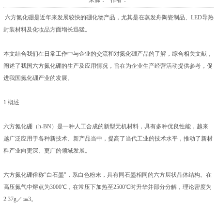
来源： 作者：
六方氮化硼是近年来发展较快的硼化物产品，尤其是在蒸发舟陶瓷制品、LED导热
封装材料及化妆品方面增长迅猛。
本文结合我们在日常工作中与企业的交流和对氮化硼产品的了解，综合相关文献，
阐述了我国六方氮化硼的生产及应用情况，旨在为企业生产经营活动提供参考，促
进我国氮化硼产业的发展。
1 概述
六方氮化硼（h-BN）是一种人工合成的新型无机材料，具有多种优良性能，越来
越广泛应用于各种新技术、新产品当中，提高了当代工业的技术水平，推动了新材
料产业向更深、更广的领域发展。
六方氮化硼俗称"白石墨"，系白色粉末，具有同石墨相同的六方层状晶体结构。在
高压氮气中熔点为3000℃，在常压下加热至2500℃时升华并部分分解，理论密度为
2.37g／㎝3。