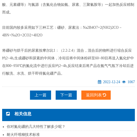
酸、元素硼等）与氮源（含氮化合物如氨、尿素、三聚氰胺等）一起加热反应精制
而成。
目前国内较多采用如下三种工艺：硼砂、尿素法：Na2B4O7+2(NH2)2CO－
4BN+Na2O+2CO2+4H2O
将硼砂与烘干后的尿素按摩尔比1：（2.2-2.4）混合，混合后的物料进行缩合反应
约2~4h,生成硼砂和尿素的中间体，冷却后将中间体粉碎至60~80目再送入氮化炉中
在800~950℃的氮化流中进行反应约2~4h,反应结束后将产品在氨气气氛下冷却后进
行酸洗、水洗、烘干即得氮化硼产品。
2022-12-24
1067
上一篇
下一篇
返回列表
相关信息
你对氮化硼的几大特性了解多少呢？
耐火纤维糊技术标准