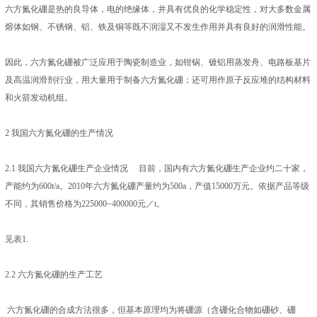
六方氮化硼是热的良导体，电的绝缘体，并具有优良的化学稳定性，对大多数金属
熔体如钢、不锈钢、铝、铁及铜等既不润湿又不发生作用并具有良好的润滑性能。
因此，六方氮化硼被广泛应用于陶瓷制造业，如钳锅、镀铝用蒸发舟、电路板基片
及高温润滑剂行业，用大量用于制备六方氮化硼；还可用作原子反应堆的结构材料
和火箭发动机组。
2 我国六方氮化硼的生产情况
2.1 我国六方氮化硼生产企业情况 目前，国内有六方氮化硼生产企业约二十家，
产能约为600t/a。2010年六方氮化硼产量约为500a，产值15000万元。依据产品等级
不同，其销售价格为225000~400000元／t。
见表1.
2.2 六方氮化硼的生产工艺
六方氮化硼的合成方法很多，但基本原理均为将硼源（含硼化合物如硼砂、硼