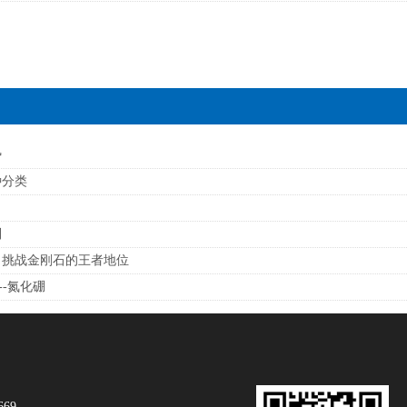
势
种分类
别
，挑战金刚石的王者地位
--氮化硼
669