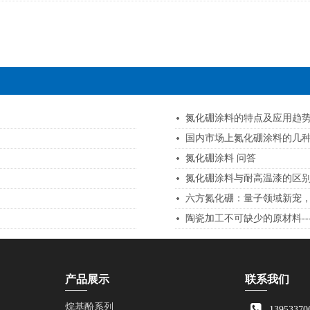
氮化硼涂料的特点及应用趋
国内市场上氮化硼涂料的几
氮化硼涂料 问答
氮化硼涂料与耐高温漆的区
六方氮化硼：量子领域新宠
陶瓷加工不可缺少的原材料--
产品展示
联系我们
烷基酚系列
13953370