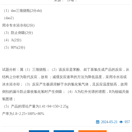
来源： 作者：
（1）dao三颈烧瓶(2分zhi)
（dao2）
用冷专水浴冷却(2分)
（3）防止倒吸(2分)
（4）A(2分)
（5）80%(2分)
试题分析：属（1）三颈烧瓶；（2）该反应是苯酚、叔丁基氯生成产品的反应，从
结构上分析为取代反应，故有 ；减缓反应速率的方法为降低温度，采用冷水浴或
冰水浴冷却；（3）反应产生极易溶解于水的氯化氢气体，且反应温度较高，故用
倒扣的漏斗防止吸收氯化氢时产生倒吸；（4）A为红外光谱的谱图，B为核磁共振
氢图谱；
（5）产品的理论产量为1.41÷94×150=2.25g
产率为1.8÷2.25×100%=80%
2024-05-21
957