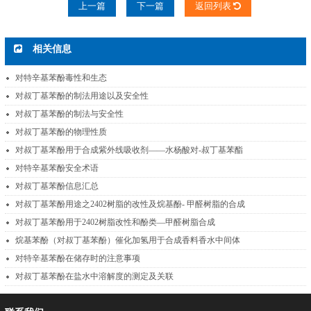
上一篇
下一篇
返回列表
相关信息
对特辛基苯酚毒性和生态
对叔丁基苯酚的制法用途以及安全性
对叔丁基苯酚的制法与安全性
对叔丁基苯酚的物理性质
对叔丁基苯酚用于合成紫外线吸收剂——水杨酸对-叔丁基苯酯
对特辛基苯酚安全术语
对叔丁基苯酚信息汇总
对叔丁基苯酚用途之2402树脂的改性及烷基酚- 甲醛树脂的合成
对叔丁基苯酚用于2402树脂改性和酚类—甲醛树脂合成
烷基苯酚（对叔丁基苯酚）催化加氢用于合成香料香水中间体
对特辛基苯酚在储存时的注意事项
对叔丁基苯酚在盐水中溶解度的测定及关联