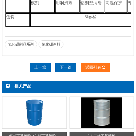
模剂
用润滑剂
铝剂型润滑
高温保护
专
包装
5kg/桶
氮化硼制品系列
氮化硼涂料
上一篇
下一篇
返回列表
相关产品
邻叔丁基苯酚（2-叔丁基苯酚）
2,4-二叔丁基苯酚