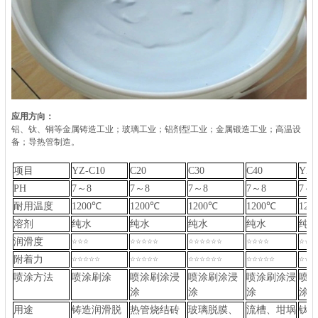
应用方向：
铝、钛、铜等金属铸造工业；玻璃工业；铝剂型工业；金属锻造工业；高温设
备；导热管制造。
项目
YZ-C10
C20
C30
C40
YZ-
PH
7～8
7～8
7～8
7～8
7～
耐用温度
1200℃
1200℃
1200℃
1200℃
120
溶剂
纯水
纯水
纯水
纯水
纯
润滑度
☆☆☆
☆☆☆☆☆
☆☆☆☆☆☆
☆☆☆☆
☆☆☆
附着力
☆☆☆☆☆
☆☆☆☆☆
☆☆☆☆☆☆
☆☆☆☆☆
☆☆☆
喷涂方法
喷涂刷涂
喷涂刷涂浸
喷涂刷涂浸
喷涂刷涂浸
喷
涂
涂
涂
涂
用途
铸造润滑脱
热管烧结砖
玻璃脱膜、
流槽、坩埚
钛