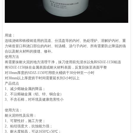
用途：
连续浇铸和铁模铸造用的流道、分流盘等的内衬、热处理炉、溶解炉内衬、重
力铸造冒口和浇口部位的内衬、转汤桶、汤勺子内衬、所有需要防止降温的场
合以及耐火材料的接缝、修补。
使用方法
将需要抹耐火泥的地方清理干净，抹刀使用前先浸水以免和SDJZ-1150粘连
将SDJZ-1150抹在金属表面或耐火材料表面，反复刮抹至表面平整
对10mm厚度的SDJZ-1150可用喷火桶烘干30分钟至一小时
对30mm以上厚度烘干时间需要延长到3小时以上
产品优点
1、减少熔融金属的降温；
2、不沾熔融金属（铝、锌、铜合金）
3、不含石棉，对环境及健康危害性小
使用方法：
耐火泥特性及应用：
1、可塑性好，施工方便；
2、粘结强度大，抗蚀能力强；
3、耐火度较高，可达1650℃±50℃；