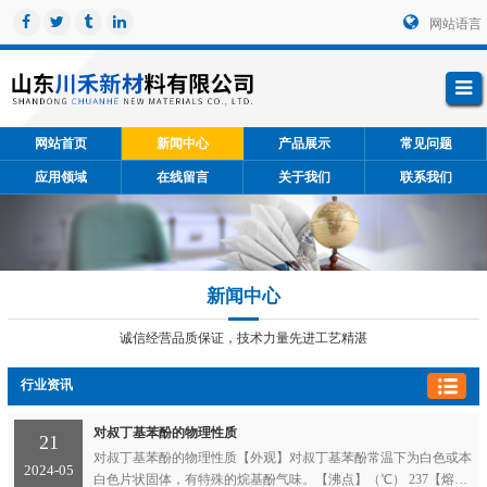
网站语言
网站首页
新闻中心
产品展示
常见问题
应用领域
在线留言
关于我们
联系我们
新闻中心
诚信经营品质保证，技术力量先进工艺精湛
行业资讯
对叔丁基苯酚的物理性质
21
对叔丁基苯酚的物理性质【外观】对叔丁基苯酚常温下为白色或本
2024-05
白色片状固体，有特殊的烷基酚气味。【沸点】（℃） 237【熔