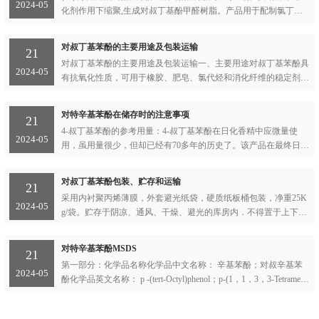
2024-05
化剂作用下缩聚,生成对叔丁基酚甲醛树脂。产品用于配制氯丁胶
粘合剂、橡胶硫化剂、涂科、油、漆包线等精细化工产品。2.非活
性纯酚醛树脂以酸为催化剂,对...
对叔丁基苯酚的主要用途及包装运输
21
对叔丁基苯酚的主要用途及包装运输一、主要用途对叔丁基苯酚具
2024-05
有抗氧化性质，可用于橡胶、肥皂、氯代烃和消化纤维的稳定剂。
紫外线吸收剂，农药、橡胶、涂料等防龟裂剂。例如用于聚碳树
脂、叔丁基酚醛树脂、环氧树脂...
对特辛基苯酚在储存时的注意事项
21
4-叔丁基苯酚的参考用量：4-叔丁基苯酚在日化香精中应微量使
2024-05
用，虽用量很少，但却已经有70多年的历史了。该产品在最终日化
产品中的浓度一般的标准为：香皂0.01%~0.1%；香水类0.08%~0.
1%；膏霜和水液类0.003%~0.3%；洗...
对叔丁基苯酚包装、贮存和运输
21
采用内衬聚丙烯薄膜，外套避光纸袋，硬质纸板桶包装，净重25K
2024-05
g/袋。贮存于阴凉、通风、干燥、避光的库房内．不得置于上下水
管道和暖气设备近旁，防止潮湿、受热变质。远离火种、热源、氧
化剂、食品。运输工具应清洁、...
对特辛基苯酚MSDS
21
第一部分：化学品名称化学品中文名称： 辛基苯酚；对叔辛基苯
2024-05
酚化学品英文名称： p -(tert-Octyl)phenol；p-(1，1，3，3-Tetrameth
ylbutyl)phenol中文俗名或商品名： Synonyms： CAS No.： 140-66-
9分子式： C...