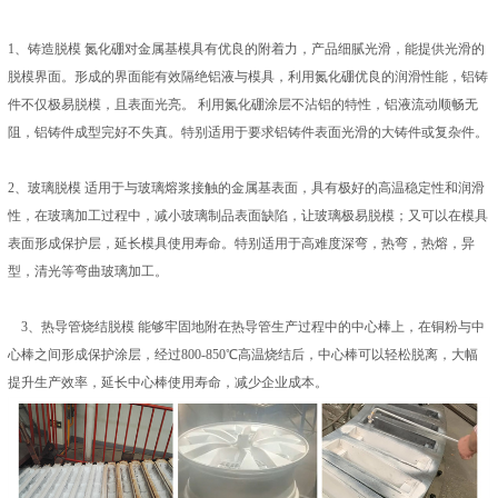
1、铸造脱模 氮化硼对金属基模具有优良的附着力，产品细腻光滑，能提供光滑的
脱模界面。形成的界面能有效隔绝铝液与模具，利用氮化硼优良的润滑性能，铝铸
件不仅极易脱模，且表面光亮。 利用氮化硼涂层不沾铝的特性，铝液流动顺畅无
阻，铝铸件成型完好不失真。特别适用于要求铝铸件表面光滑的大铸件或复杂件。
2、玻璃脱模 适用于与玻璃熔浆接触的金属基表面，具有极好的高温稳定性和润滑
性，在玻璃加工过程中，减小玻璃制品表面缺陷，让玻璃极易脱模；又可以在模具
表面形成保护层，延长模具使用寿命。特别适用于高难度深弯，热弯，热熔，异
型，清光等弯曲玻璃加工。
3、热导管烧结脱模 能够牢固地附在热导管生产过程中的中心棒上，在铜粉与中
心棒之间形成保护涂层，经过800-850℃高温烧结后，中心棒可以轻松脱离，大幅
提升生产效率，延长中心棒使用寿命，减少企业成本。